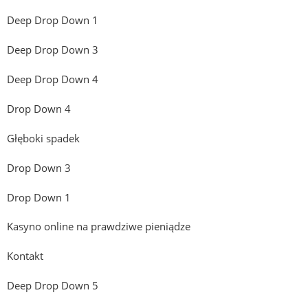
Deep Drop Down 1
Deep Drop Down 3
Deep Drop Down 4
Drop Down 4
Głęboki spadek
Drop Down 3
Drop Down 1
Kasyno online na prawdziwe pieniądze
Kontakt
Deep Drop Down 5